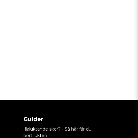
Guider
Illaluktande skor? - Så här får du
bort lukten