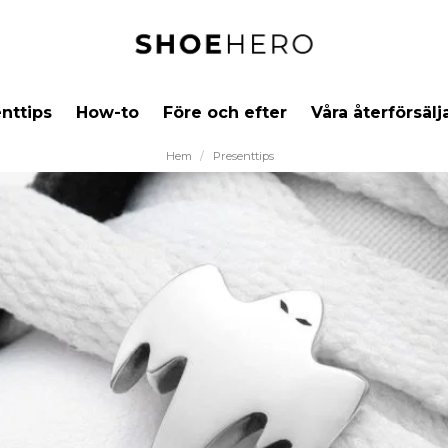
nttips
How-to
Före och efter
Våra återförsälj
Hem
Presenttips