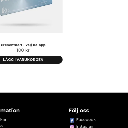
Presentkort - Välj belopp
100 kr
LÄGG I VARUKORGEN
rmation
Följ oss
lkor
Facebook
ss
Instagram