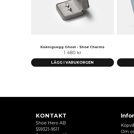
Koenigsegg Ghost - Shoe Charms
1 480 kr
LÄGG I VARUKORGEN
KONTAKT
Info
Shoe Hero AB
Köpvil
559321-9511
Om o