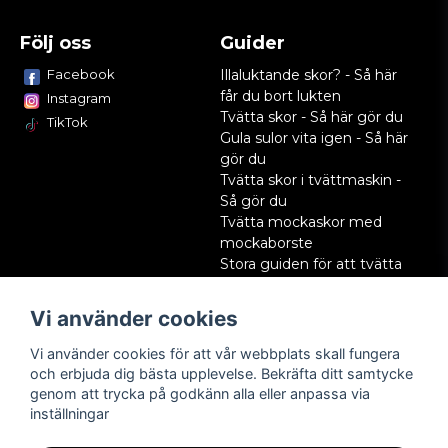
Följ oss
Guider
Facebook
Illaluktande skor? - Så här
får du bort lukten
Instagram
Tvätta skor - Så här gör du
TikTok
Gula sulor vita igen - Så här
gör du
Tvätta skor i tvättmaskin -
Så gör du
Tvätta mockaskor med
mockaborste
Stora guiden för att tvätta
skor
Impregnera skor - Så här
Vi använder cookies
gör du
Så tvättar du vita skor:
Vi använder cookies för att vår webbplats skall fungera
steg-för-steg
och erbjuda dig bästa upplevelse. Bekräfta ditt samtycke
genom att trycka på godkänn alla eller anpassa via
inställningar