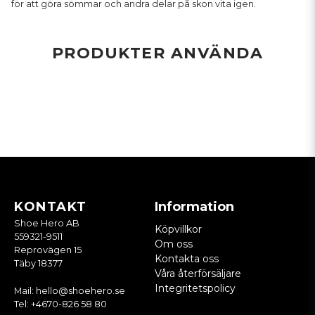
för att göra sömmar och andra delar på skon vita igen.
PRODUKTER ANVÄNDA
KONTAKT
Information
Shoe Hero AB
Köpvillkor
559321-9511
Om oss
Reprovägen 15
Kontakta oss
Täby 18377
Våra återförsäljare
Integritetspolicy
Mail:
hello@shoehero.se
Tel:
+4670-826 58 80