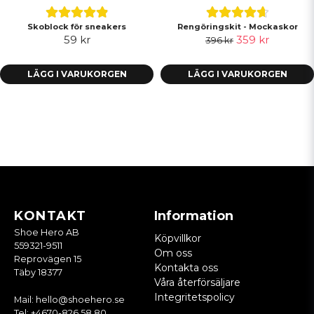
Skoblock för sneakers
Rengöringskit - Mockaskor
59 kr
359 kr
396 kr
LÄGG I VARUKORGEN
LÄGG I VARUKORGEN
KONTAKT
Information
Shoe Hero AB
Köpvillkor
559321-9511
Om oss
Reprovägen 15
Kontakta oss
Täby 18377
Våra återförsäljare
Integritetspolicy
Mail:
hello@shoehero.se
Tel:
+4670-826 58 80