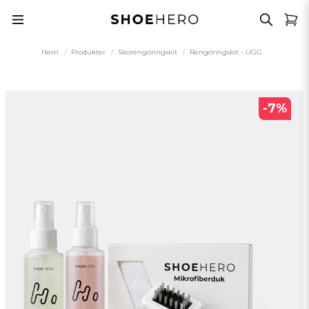
Hem
Produkter
Skorengöringskit
Rengöringskit - UGG
-
7
%