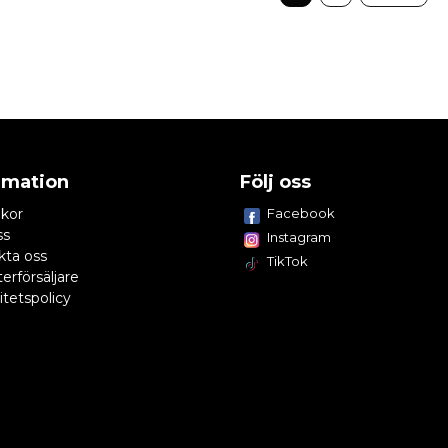
rmation
Följ oss
lkor
Facebook
ss
Instagram
kta oss
TikTok
terförsäljare
itetspolicy