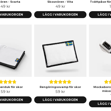
ören - Svarta
Skosnören - Vita
Tvättpåse fö
49 kr
49 kr
I VARUKORGEN
LÄGG I VARUKORGEN
LÄGG I
berduk för skor
Rengöringssvamp för skor
Mockabors
59 kr
59 kr
mässi
I VARUKORGEN
LÄGG I VARUKORGEN
LÄGG I