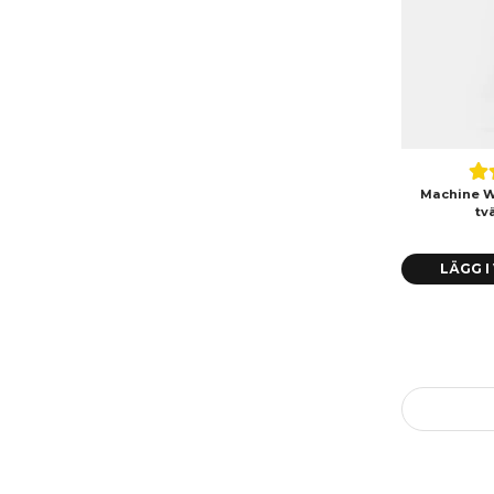
Machine W
tv
LÄGG 