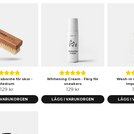
borste för skor -
Whitening Cream - Färg för
Wash-in 
Medium
sneakers
Imp
129 kr
129 kr
I VARUKORGEN
LÄGG I VARUKORGEN
LÄGG I