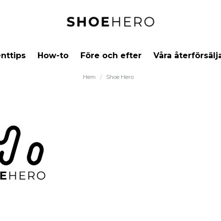
nttips
How-to
Före och efter
Våra återförsälj
Hem
Shoe Hero