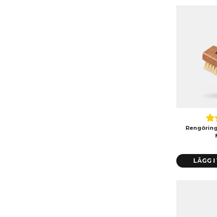
Rengörings
LÄGG 