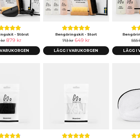
ngskit - Störst
Rengöringskit - Stort
Rengörin
879 kr
649 kr
 kr
713 kr
555 
I VARUKORGEN
LÄGG I VARUKORGEN
LÄGG I