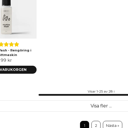
ash - Rengöring i
ättmaskin
99 kr
I VARUKORGEN
Visar 1-25 av 28 i
Visa fler ...
1
2
Nästa »