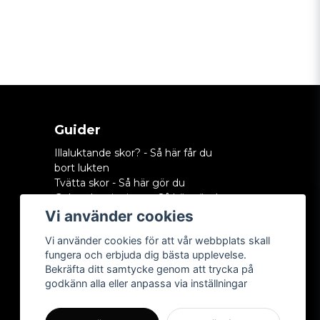
Guider
Illaluktande skor? - Så här får du
bort lukten
Tvätta skor - Så här gör du
Gula sulor vita igen - Så här gör du
Tvätta skor i tvättmaskin - Så gör du
Vi använder cookies
Tvätta mockaskor med
Vi använder cookies för att vår webbplats skall
mockaborste
fungera och erbjuda dig bästa upplevelse.
Stora guiden för att tvätta skor
Bekräfta ditt samtycke genom att trycka på
Impregnera skor - Så här gör du
godkänn alla eller anpassa via inställningar
Så tvättar du vita skor: steg-för-steg