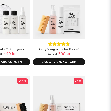
it - Träningsskor
Rengöringskit - Air Force 1
449 kr
398 kr
kr
426 kr
 VARUKORGEN
LÄGG I VARUKORGEN
-10%
-6%