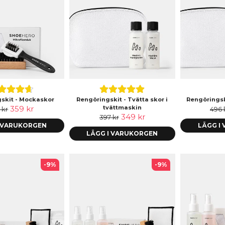
skit - Mockaskor
Rengöringskit - Tvätta skor i
Rengöringsk
359 kr
tvättmaskin
 kr
496 
349 kr
397 kr
I VARUKORGEN
LÄGG I
LÄGG I VARUKORGEN
-9%
-9%