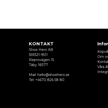
KONTAKT
Info
Shoe Hero AB
Köpvil
559321-9511
Om o
Reprovägen 15
Konta
Täby 18377
Våra å
Integr
Mail:
hello@shoehero.se
Tel:
+4670-826 58 80