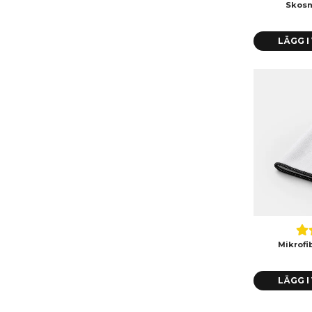
Skosn
LÄGG 
Mikrofi
LÄGG 