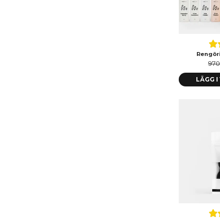
Rengöri
970
LÄGG 