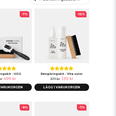
-7%
-10%
ngskit - UGG
Rengöringskit - Vita sulor
499 kr
339 kr
kr
377 kr
 VARUKORGEN
LÄGG I VARUKORGEN
-9%
-7%