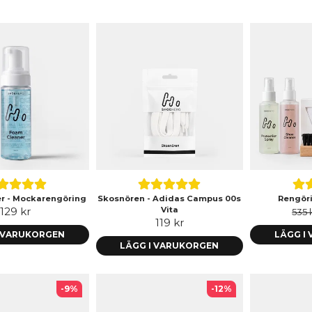
r - Mockarengöring
Skosnören - Adidas Campus 00s
Rengöri
129 kr
Vita
535 
119 kr
I VARUKORGEN
LÄGG I
LÄGG I VARUKORGEN
-9%
-12%