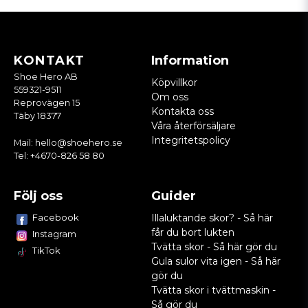
KONTAKT
Information
Shoe Hero AB
Köpvillkor
559321-9511
Om oss
Reprovägen 15
Kontakta oss
Täby 18377
Våra återförsäljare
Integritetspolicy
Mail:
hello@shoehero.se
Tel:
+4670-826 58 80
Följ oss
Guider
Facebook
Illaluktande skor? - Så här
får du bort lukten
Instagram
Tvätta skor - Så här gör du
TikTok
Gula sulor vita igen - Så här
gör du
Tvätta skor i tvättmaskin -
Så gör du