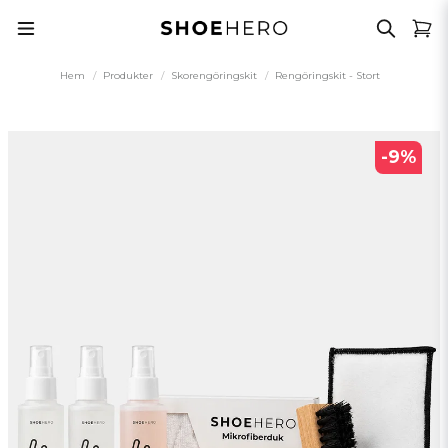
Hem
Produkter
Skorengöringskit
Rengöringskit - Stort
-
9
%